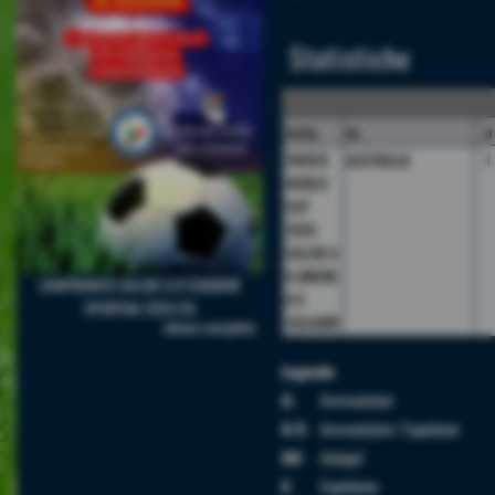
Statistiche
camp.
sq.
p
TROFEO
AUSTRALIA
1
WORLD
CUP
2026
CALCIO A
8 GIRONE
CAMPIONATO CALCIO A 8 STAGIONE
B 8
SPORTIVA 2025/26
SQUADRE
elenco completo
Legenda
A:
Ammonizioni
A/E:
Ammonizioni / Espulsioni
AU:
Autogol
E:
Espulsione