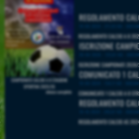
REGOLAMENTO CAL
19-09-2024
- 271,93 KB
-
DOCUM
REGOLAMENTO CALCIO A 8 20
ISCRIZIONE CAMPI
28-06-2026
- 123,81 KB
-
DOCUM
ISCRIZIONE CAMPIONATI 2026
COMUNICATO 1 CAL
CAMPIONATO CALCIO A 8 STAGIONE
19-09-2024
- 134,11 KB
-
DOCUME
SPORTIVA 2025/26
elenco completo
COMUNICATO 1 CALCIO A 8 ST
REGOLAMENTO CAL
19-10-2024
- 245,07 KB
-
DOCUME
REGOLAMENTO CALCIO A5 202