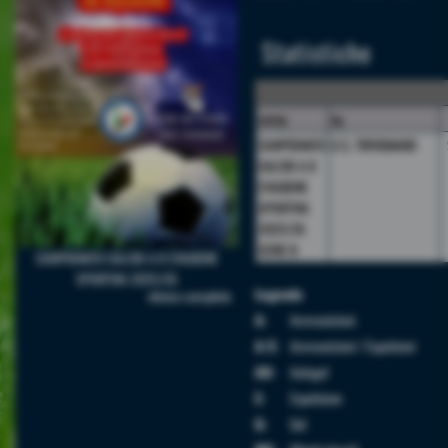
Statistiche
camp.
sq.
CAMPIONATO
U.S. TRIVIGNANO
CALCIO A 8
STAGIONE
SPORTIVA
2025/26
SERIE B
CAMPIONATO CALCIO A 8 STAGIONE
SPORTIVA 2025/26
Legenda
elenco completo
A:
Ammonizioni
A/E:
Ammonizioni / Espulsioni
AU:
Autogol
E:
Espulsione
G:
Gol