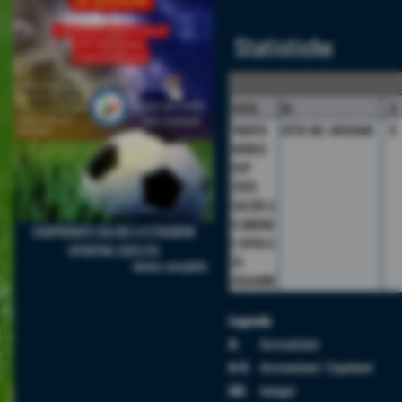
Statistiche
camp.
sq.
p
TROFEO
CITTA' DEL VATICANO
8
WORLD
CUP
2026
CALCIO A
8 GIRONE
CAMPIONATO CALCIO A 8 STAGIONE
E OPEN A
SPORTIVA 2025/26
10
elenco completo
SQUADRE
Legenda
A:
Ammonizioni
A/E:
Ammonizioni / Espulsioni
AU:
Autogol