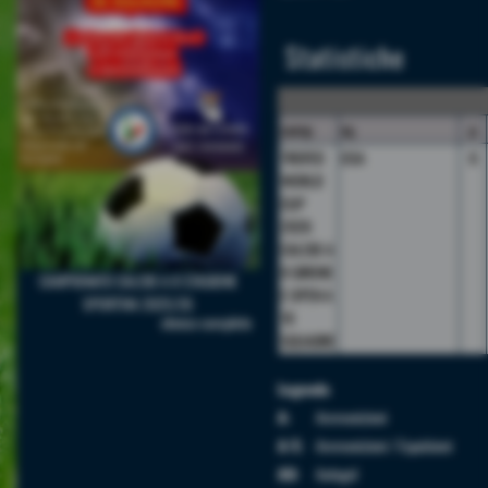
Statistiche
camp.
sq.
p
TROFEO
USA
6
WORLD
CUP
2026
CALCIO A
8 GIRONE
CAMPIONATO CALCIO A 8 STAGIONE
E OPEN A
SPORTIVA 2025/26
10
elenco completo
SQUADRE
Legenda
A:
Ammonizioni
A/E:
Ammonizioni / Espulsioni
AU:
Autogol