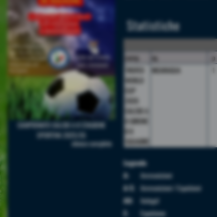
Statistiche
camp.
sq.
p
TROFEO
NICARAGUA
1
WORLD
CUP
2026
CALCIO A
8 GIRONE
CAMPIONATO CALCIO A 8 STAGIONE
B 8
SPORTIVA 2025/26
SQUADRE
elenco completo
Legenda
A:
Ammonizioni
A/E:
Ammonizioni / Espulsioni
AU:
Autogol
E:
Espulsione