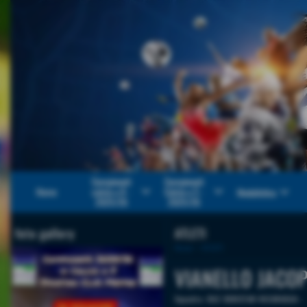
Campionati
Campionati
keyboard_arrow_down
keyboard_arrow_down
keyboard_arrow_down
Home
calcio a 8 -
Calcio a 5 -
Modulistica
2025/26
2025/26
foto gallery
ATLETI
Home
>
ATLETI
VIANELLO JACO
Squadra:
BUZ BEKISTAN NICARAGUA
-