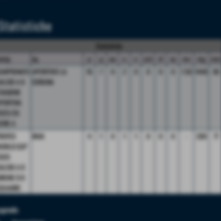
Statistiche
Statistiche
amp.
sq.
p
g
au
a
e
a/e
sf
sa
mv
mg
m
AMPIONATO
APERITIVO LA
16
7
0
2
0
0
0
0
7.50
1440
90
ALCIO A 8
CORUNA
TAGIONE
PORTIVA
025/26
ERIE A
ROFEO
IRAN
4
1
0
1
1
0
0
0
-
309
77
ORLD CUP
026
ALCIO A 8
IRONE D 8
QUADRE
egenda