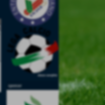
m
elenco completo
sponsor