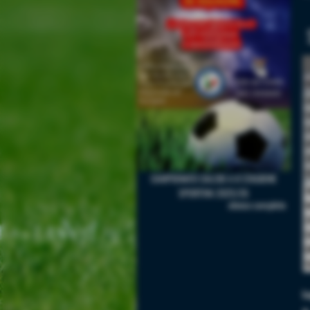
c
C
C
S
S
2
S
CAMPIONATO CALCIO A 8 STAGIONE
T
SPORTIVA 2025/26
elenco completo
W
2
C
G
S
L