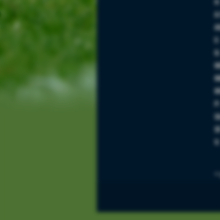
A
A
A
E:
G
M
M
M
P
S
S
V
<