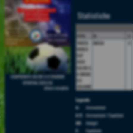
Statistiche
camp.
sq.
p
TROFEO
GRECIA
6
WORLD
CUP
2026
CALCIO A
8 GIRONE
CAMPIONATO CALCIO A 8 STAGIONE
D 8
SPORTIVA 2025/26
SQUADRE
elenco completo
Legenda
A:
Ammonizioni
A/E:
Ammonizioni / Espulsioni
AU:
Autogol
E:
Espulsione