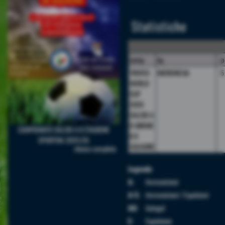
Statistiche
camp.
sq.
p
TROFEO
MICRONESIA
5
WORLD
CUP
2026
CALCIO A
8 GIRONE
CAMPIONATO CALCIO A 8 STAGIONE
B 8
SPORTIVA 2025/26
SQUADRE
elenco completo
Legenda
A:
Ammonizioni
A/E:
Ammonizioni / Espulsioni
AU:
Autogol
E:
Espulsione