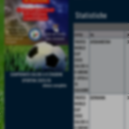
Statistiche
camp.
sq.
p
TROFEO
AFGHANISTAN
WORLD
CUP
2026
CALCIO A
8 GIRONE
CAMPIONATO CALCIO A 8 STAGIONE
E OPEN A
SPORTIVA 2025/26
10
elenco completo
SQUADRE
TROFEO
GERMANIA
WORLD
CUP
2026
CALCIO A
8 GIRONE