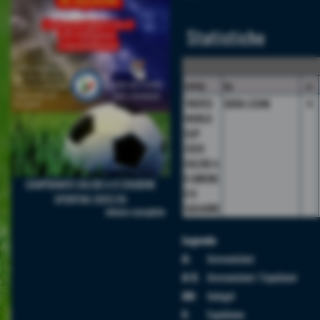
Statistiche
camp.
sq.
p
TROFEO
SIERA LEONE
4
WORLD
CUP
2026
CALCIO A
8 GIRONE
CAMPIONATO CALCIO A 8 STAGIONE
D 8
SPORTIVA 2025/26
SQUADRE
elenco completo
Legenda
A:
Ammonizioni
A/E:
Ammonizioni / Espulsioni
AU:
Autogol
E:
Espulsione