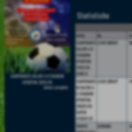
Statistiche
camp.
sq.
p
CAMPIONATO
LEVIX GROUP
1
CALCIO A 8
STAGIONE
SPORTIVA
2025/26
SERIE B
CAMPIONATO CALCIO A 8 STAGIONE
CAMPIONATO
LEVIX GROUP
1
SPORTIVA 2025/26
elenco completo
DI CALCIO A
5 STAGIONE
SPORTIVA
20025/26
SUPER
LEAGUE C5
TROFEO
UCRAINA
6