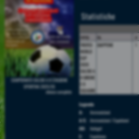
Statistiche
camp.
sq.
p
TROFEO
GIAPPONE
1
WORLD
CUP
2026
CALCIO A
8 GIRONE
CAMPIONATO CALCIO A 8 STAGIONE
C 8
SPORTIVA 2025/26
SQUADRE
elenco completo
Legenda
A:
Ammonizioni
A/E:
Ammonizioni / Espulsioni
AU:
Autogol
E:
Espulsione