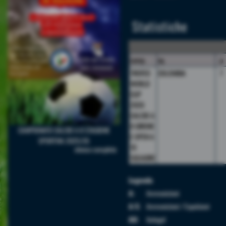
Statistiche
camp.
sq.
p
TROFEO
COLOMBIA
7
WORLD
CUP
2026
CALCIO A
8 GIRONE
CAMPIONATO CALCIO A 8 STAGIONE
E OPEN A
SPORTIVA 2025/26
10
elenco completo
SQUADRE
Legenda
A:
Ammonizioni
A/E:
Ammonizioni / Espulsioni
AU:
Autogol