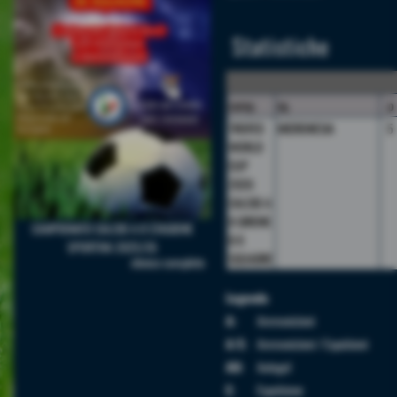
Statistiche
camp.
sq.
p
TROFEO
MICRONESIA
5
WORLD
CUP
2026
CALCIO A
8 GIRONE
CAMPIONATO CALCIO A 8 STAGIONE
B 8
SPORTIVA 2025/26
SQUADRE
elenco completo
Legenda
A:
Ammonizioni
A/E:
Ammonizioni / Espulsioni
AU:
Autogol
E:
Espulsione