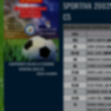
SPORTIVA 2002
C5
MIGLIORI ATTACCANTI SUPERLEAGUE
voto
103
MINTO DIMITRI (
MA
85
EMRO GOJKAN (
KA
59.50
NAJIL AJVAS (
NOV
58
MINICUCCI EMANUE
CAMPIONATO CALCIO A 8 STAGIONE
36
LONGO ALESSAND
SPORTIVA 2025/26
21.50
CRIVELLARO LUCA
elenco completo
21
BONOMOLO DARIO
15.50
FEJZO KEMAL (
LA 
15
BARBIERO DENIS (
14.50
LJAMO ENIS (
TAB
14
DURAK EMRULLAH
GIUSTO MATTEO (