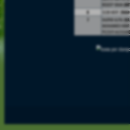
REDZEP OKAN (
NO
8
SEJDI MERT (
TABA
7
HAJPAR ALPAJ (
KA
MUHAMMED HIDIR 
PEZZUTI ALESSAN