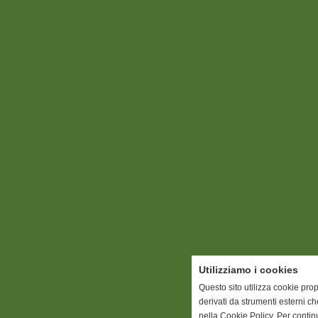
Utilizziamo i cookies
Questo sito utilizza cookie prop
derivati da strumenti esterni c
nella Cookie Policy. Per conti